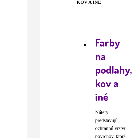
KOV A INÉ
Farby
na
podlahy,
kov a
iné
Nátery
predstavujú
ochrannú vrstvu
povrchov, ktorá