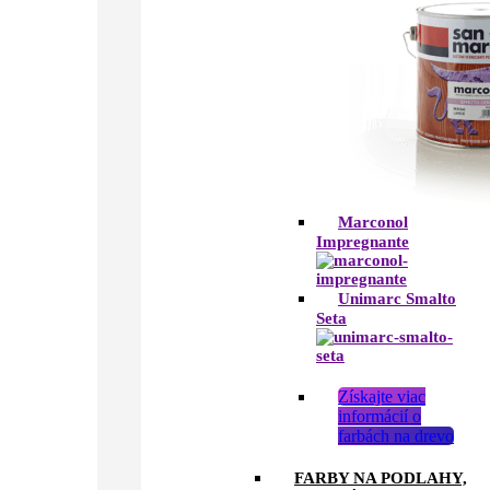
Marconol
Impregnante
Unimarc Smalto
Seta
Získajte viac
informácií o
farbách na drevo
FARBY NA PODLAHY,