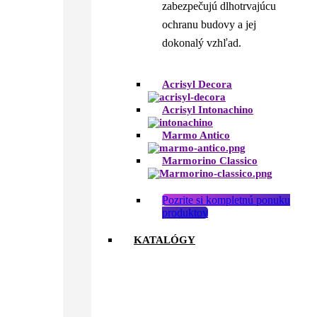
zabezpečujú dlhotrvajúcu
ochranu budovy a jej
dokonalý vzhľad.
Acrisyl Decora
Acrisyl Intonachino
Marmo Antico
Marmorino Classico
Pozrite si kompletnú ponuku
produktov
KATALÓGY