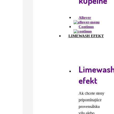
kúpeľne
Allover
Continuo
LIMEWASH EFEKT
Limewas
efekt
Ak chcete steny
pripomínajúce
provensálsku
vilu alebo