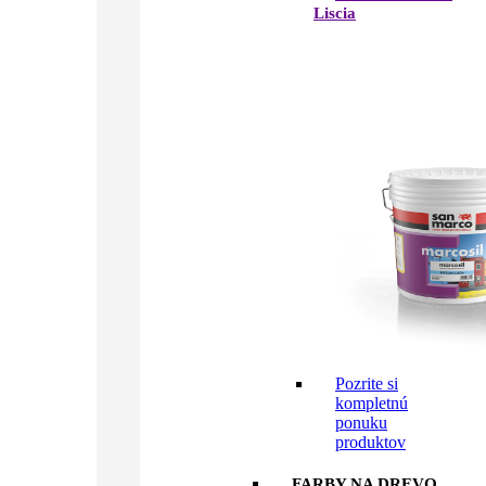
Liscia
Pozrite si
kompletnú
ponuku
produktov
FARBY NA DREVO