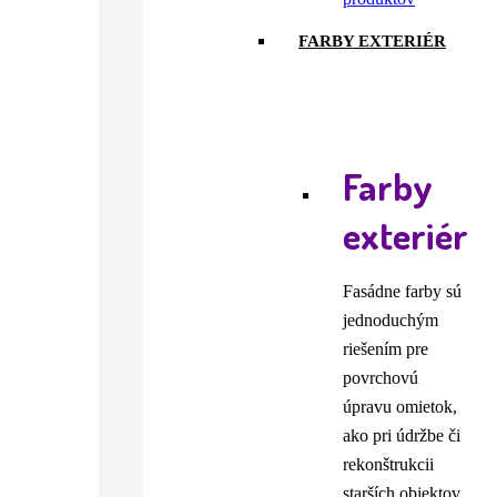
FARBY EXTERIÉR
Farby
exteriér
Fasádne farby sú
jednoduchým
riešením pre
povrchovú
úpravu omietok,
ako pri údržbe či
rekonštrukcii
starších objektov,