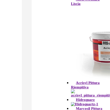
Liscia
Acrisyl Pittura
Riempitiva
Hidroquarz
Marcosil Pittura