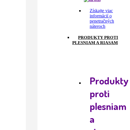
Získajte viac
informácií o
penetračných
náteroch
PRODUKTY PROTI
PLESNIAM A RIASAM
Produkty
proti
plesniam
a