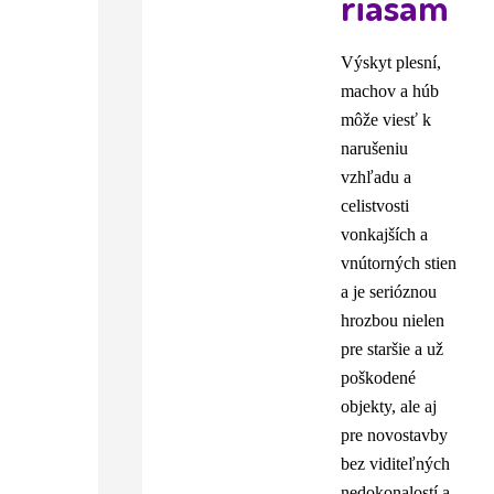
riasam
Výskyt plesní,
machov a húb
môže viesť k
narušeniu
vzhľadu a
celistvosti
vonkajších a
vnútorných stien
a je serióznou
hrozbou nielen
pre staršie a už
poškodené
objekty, ale aj
pre novostavby
bez viditeľných
nedokonalostí a