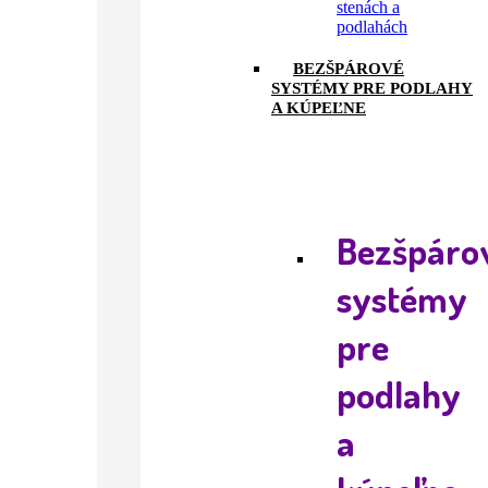
stenách a
podlahách
BEZŠPÁROVÉ
SYSTÉMY PRE PODLAHY
A KÚPEĽNE
Bezšpáro
systémy
pre
podlahy
a