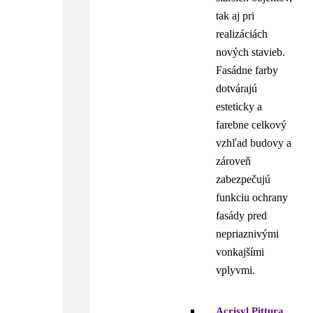
tak aj pri
realizáciách
nových stavieb.
Fasádne farby
dotvárajú
esteticky a
farebne celkový
vzhľad budovy a
zároveň
zabezpečujú
funkciu ochrany
fasády pred
nepriaznivými
vonkajšími
vplyvmi.
Acrisyl Pittura