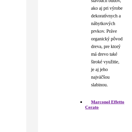
stavbách budov,
ako aj pri výrobe
dekoratívnych a
nábytkových
prvkov. Práve
organický pôvod
dreva, pre ktorý
má drevo také
široké využitie,
je aj jeho
najväčšou
slabinou.
Marconol Effetto
Cerato