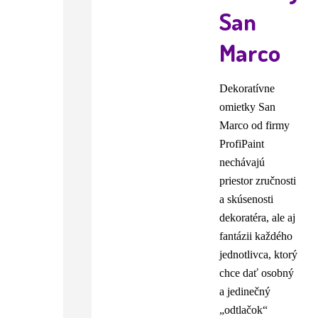
San
Marco
Dekoratívne
omietky San
Marco od firmy
ProfiPaint
nechávajú
priestor zručnosti
a skúsenosti
dekoratéra, ale aj
fantázii každého
jednotlivca, ktorý
chce dať osobný
a jedinečný
„odtlačok“