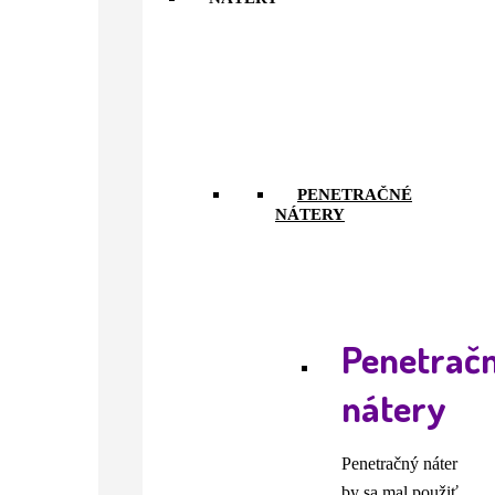
PENETRAČNÉ
NÁTERY
Penetrač
nátery
Penetračný náter
by sa mal použiť