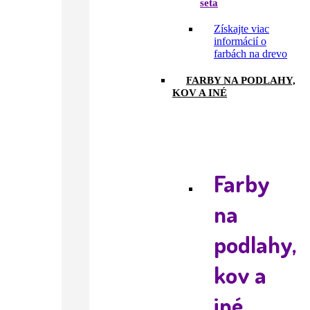
Získajte viac
informácií o
farbách na drevo
FARBY NA PODLAHY,
KOV A INÉ
Farby
na
podlahy,
kov a
iné