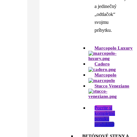
a jedinečný
„odtlačok“
svojmu
príbytku.
Marcopolo Luxury
Cadoro
Marcopolo
Stucco Veneziano
Pozrite si
kompletnú
ponuku
produktov
BETÓNOVÉ STENY A