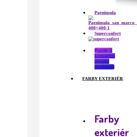
Paeninsula
Superconfort
Pozrite si
kompletnú
ponuku
produktov
FARBY EXTERIÉR
Farby
exteriér