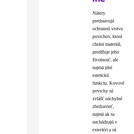
Nátery
predstavujú
ochrannú vrstvu
povrchov, ktorá
chráni materiál,
predlžuje jeho
životnosť, ale
najmä plní
estetickú
funkciu. Kovové
povrchy sú
zvlášť náchylné
zhrdzavieť,
najmä ak sa
nachádzajú v
exteriéri a sú