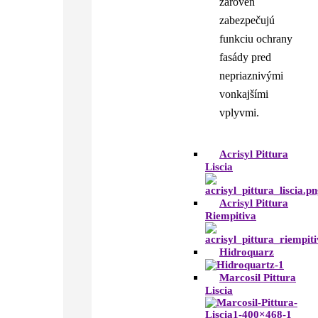
zároveň
zabezpečujú
funkciu ochrany
fasády pred
nepriaznivými
vonkajšími
vplyvmi.
Acrisyl Pittura
Liscia
Acrisyl Pittura
Riempitiva
Hidroquarz
Marcosil Pittura
Liscia