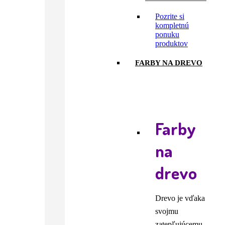
Pozrite si
kompletnú
ponuku
produktov
FARBY NA DREVO
Farby
na
drevo
Drevo je vďaka
svojmu
zatepľujúcemu