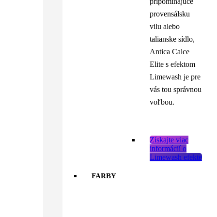
pripomínajúce
provensálsku
vilu alebo
talianske sídlo,
Antica Calce
Elite s efektom
Limewash je pre
vás tou správnou
voľbou.
Získajte viac
informácií o
Limewash efekte
FARBY