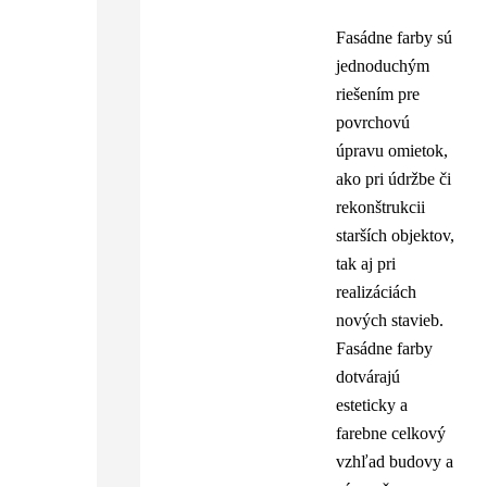
Fasádne farby sú
jednoduchým
riešením pre
povrchovú
úpravu omietok,
ako pri údržbe či
rekonštrukcii
starších objektov,
tak aj pri
realizáciách
nových stavieb.
Fasádne farby
dotvárajú
esteticky a
farebne celkový
vzhľad budovy a