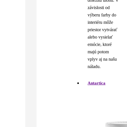
dôležitú úlohu. V
závislosti od
výberu farby do
interiéru môže
priestor vytvárať
alebo vysielať
emócie, ktoré
majú potom
vplyv aj na našu
náladu.
Antartica