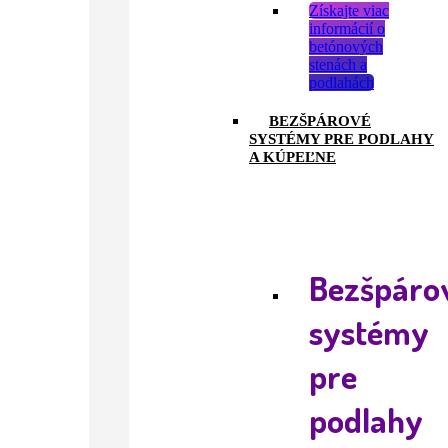
Získajte viac
informácií o
betónových
stenách a
podlahách
BEZŠPÁROVÉ
SYSTÉMY PRE PODLAHY
A KÚPEĽNE
Bezšpáro
systémy
pre
podlahy