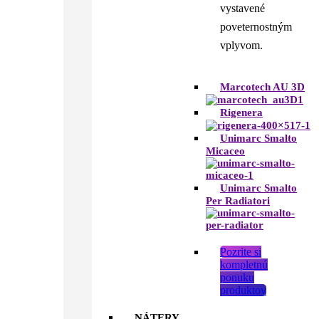
vystavené
poveternostným
vplyvom.
Marcotech AU 3D
Rigenera
Unimarc Smalto
Micaceo
Unimarc Smalto
Per Radiatori
Pozrite si
kompletnú
ponuku
produktov
NÁTERY