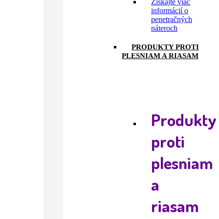
Získajte viac
informácií o
penetračných
náteroch
PRODUKTY PROTI
PLESNIAM A RIASAM
Produkty
proti
plesniam
a
riasam