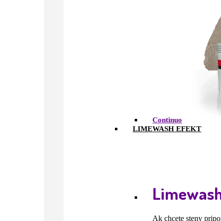
Continuo
LIMEWASH EFEKT
Limewash
Ak chcete steny pripo