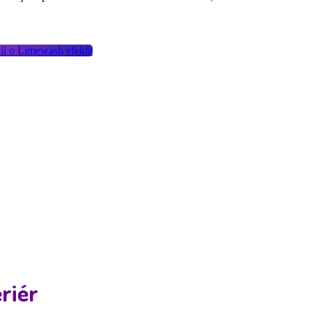
cií o Limewash efekte
riér