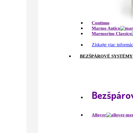
Continuo
Marmo Antico
Marmorino Classico
Získajte viac informá
BEZŠPÁROVÉ SYSTÉMY
Bezšpárov
Allover