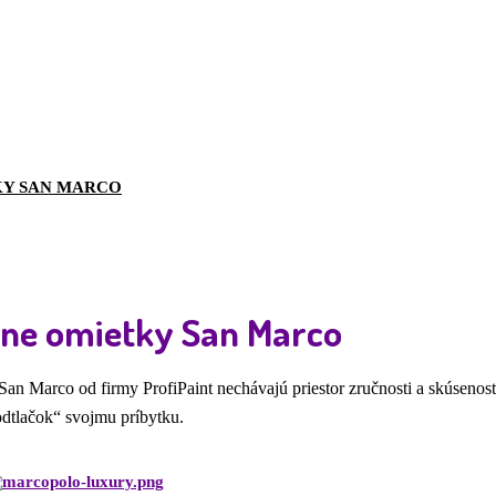
KY SAN MARCO
vne omietky San Marco
an Marco od firmy ProfiPaint nechávajú priestor zručnosti a skúsenosti 
odtlačok“ svojmu príbytku.