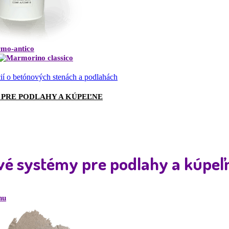
cií o betónových stenách a podlahách
 PRE PODLAHY A KÚPEĽNE
é systémy pre podlahy a kúpeľ