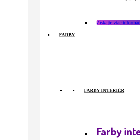
Získajte viac informá
FARBY
FARBY INTERIÉR
Farby inte