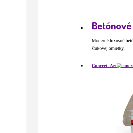
Betónové 
Moderné luxusné betón
štukovej omietky.
Concret_Art