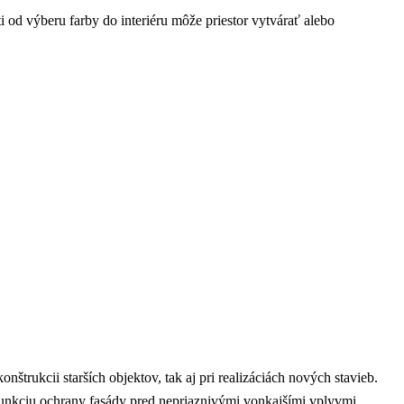
i od výberu farby do interiéru môže priestor vytvárať alebo
trukcii starších objektov, tak aj pri realizáciách nových stavieb.
funkciu ochrany fasády pred nepriaznivými vonkajšími vplyvmi.