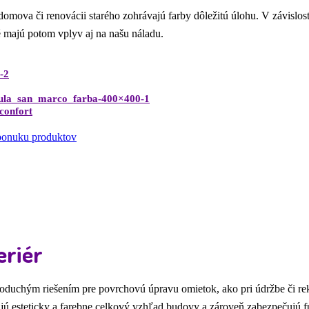
domova či renovácii starého zohrávajú farby dôležitú úlohu. V závislost
é majú potom vplyv aj na našu náladu.
 ponuku produktov
eriér
oduchým riešením pre povrchovú úpravu omietok, ako pri údržbe či rekonš
jú esteticky a farebne celkový vzhľad budovy a zároveň zabezpečujú 