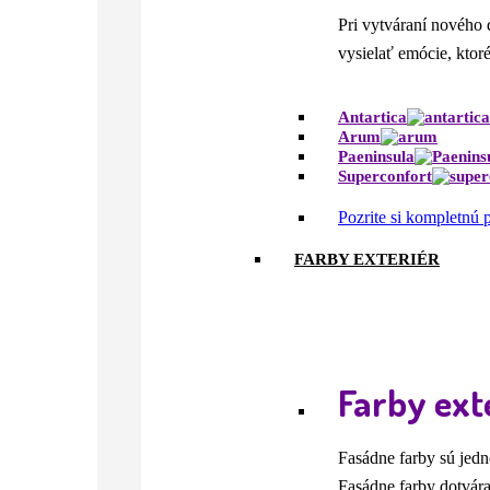
Pri vytváraní nového 
vysielať emócie, ktor
Antartica
Arum
Paeninsula
Superconfort
Pozrite si kompletnú
FARBY EXTERIÉR
Farby ext
Fasádne farby sú jedn
Fasádne farby dotvára