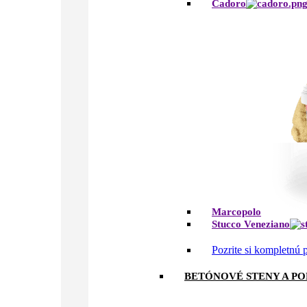
Cadoro
Marcopolo
Stucco Veneziano
Pozrite si kompletnú
BETÓNOVÉ STENY A P