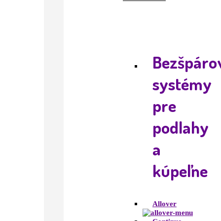
Bezšpáro
systémy
pre
podlahy
a
kúpeľne
Allover