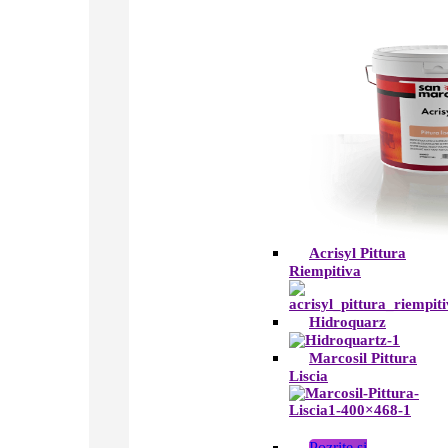
Acrisyl Pittura
Riempitiva
Hidroquarz
Marcosil Pittura
Liscia
Pozrite si