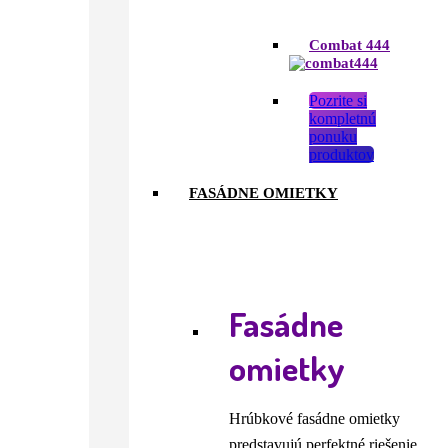
Combat 444
Pozrite si
kompletnú
ponuku
produktov
FASÁDNE OMIETKY
Fasádne
omietky
Hrúbkové fasádne omietky
predstavujú perfektné riešenie