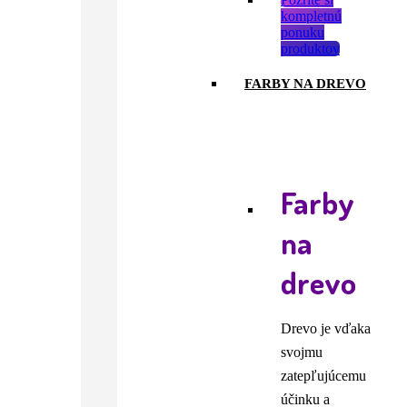
kompletnú
ponuku
produktov
FARBY NA DREVO
Farby
na
drevo
Drevo je vďaka
svojmu
zatepľujúcemu
účinku a