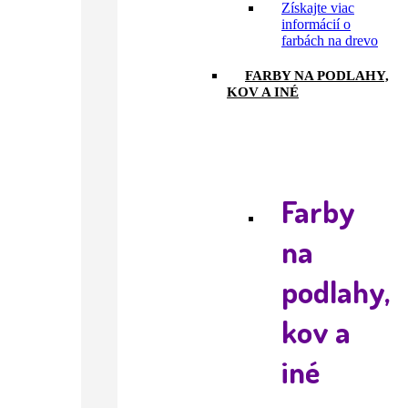
Získajte viac
informácií o
farbách na drevo
FARBY NA PODLAHY,
KOV A INÉ
Farby
na
podlahy,
kov a
iné