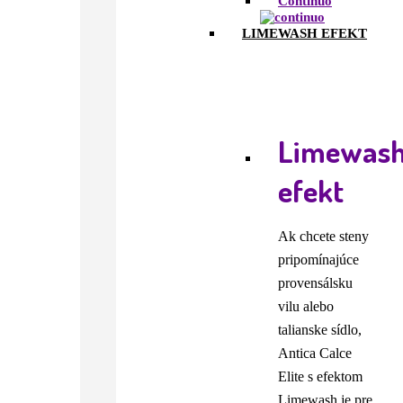
Continuo
LIMEWASH EFEKT
Limewas
efekt
Ak chcete steny
pripomínajúce
provensálsku
vilu alebo
talianske sídlo,
Antica Calce
Elite s efektom
Limewash je pre