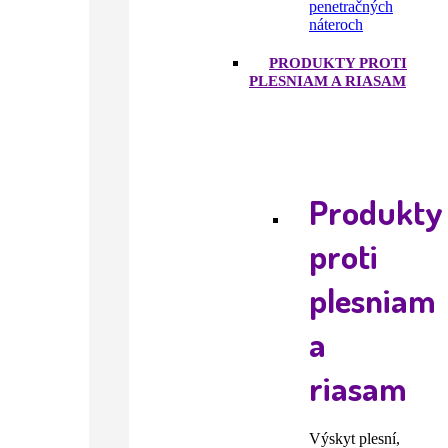
penetračných
náteroch
PRODUKTY PROTI
PLESNIAM A RIASAM
Produkty
proti
plesniam
a
riasam
Výskyt plesní,