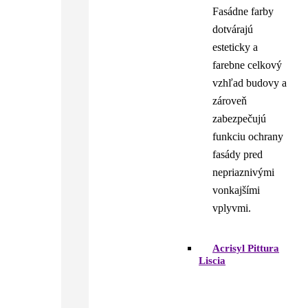
Fasádne farby
dotvárajú
esteticky a
farebne celkový
vzhľad budovy a
zároveň
zabezpečujú
funkciu ochrany
fasády pred
nepriaznivými
vonkajšími
vplyvmi.
Acrisyl Pittura
Liscia