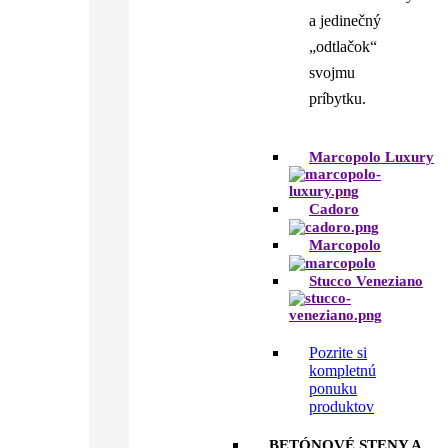
a jedinečný
„odtlačok“
svojmu
príbytku.
Marcopolo Luxury
Cadoro
Marcopolo
Stucco Veneziano
Pozrite si
kompletnú
ponuku
produktov
BETÓNOVÉ STENY A