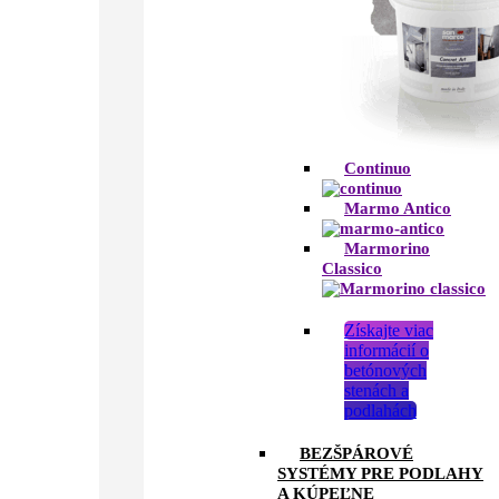
Continuo
Marmo Antico
Marmorino
Classico
Získajte viac
informácií o
betónových
stenách a
podlahách
BEZŠPÁROVÉ
SYSTÉMY PRE PODLAHY
A KÚPEĽNE