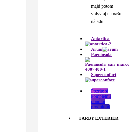
majú potom
vplyv aj na našu
náladu.
Antartica
Arum
Paeninsula
Superconfort
Pozrite si
kompletnú
ponuku
produktov
FARBY EXTERIÉR