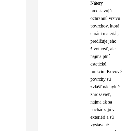
Nátery
predstavujú
ochrannú vrstvu
povrchov, ktorá
chráni materiál,
predlžuje jeho
životnosť, ale
najmä plní
estetickú
funkciu. Kovové
povrchy sú
zvlášť náchylné
zhrdzavieť,
najmä ak sa
nachádzajú v
exteriéri a sú
vystavené