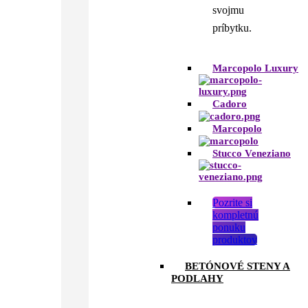
svojmu
príbytku.
Marcopolo Luxury
Cadoro
Marcopolo
Stucco Veneziano
Pozrite si
kompletnú
ponuku
produktov
BETÓNOVÉ STENY A
PODLAHY