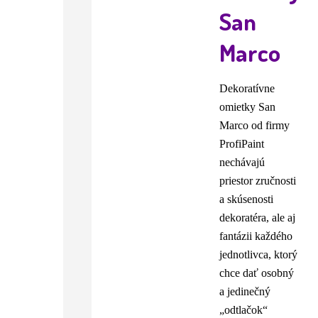
San
Marco
Dekoratívne
omietky San
Marco od firmy
ProfiPaint
nechávajú
priestor zručnosti
a skúsenosti
dekoratéra, ale aj
fantázii každého
jednotlivca, ktorý
chce dať osobný
a jedinečný
„odtlačok“