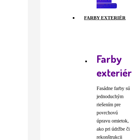
ponuku
produktov
FARBY EXTERIÉR
Farby
exteriér
Fasádne farby sú
jednoduchým
riešením pre
povrchovú
úpravu omietok,
ako pri údržbe či
rekonštrukcii