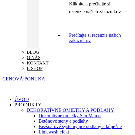
Kliknite a prečítajte si
recenzie našich zákazníkov.
Prečítajte si recenzie našich
zákazníkov
BLOG
O NÁS
KONTAKT
E-SHOP
CENOVÁ PONUKA
ÚVOD
PRODUKTY
DEKORATÍVNE OMIETKY A PODLAHY
Dekoratívne omietky San Marco
Betónové steny a podlahy
Bezšpárové systémy pre podlahy a kúpeľne
Limewash efekt