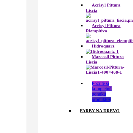
Acrisyl Pittura
Liscia
Acrisyl Pittura
Riempitiva
Hidroquarz
Marcosil Pittura
Liscia
Pozrite si
kompletnú
ponuku
produktov
FARBY NA DREVO