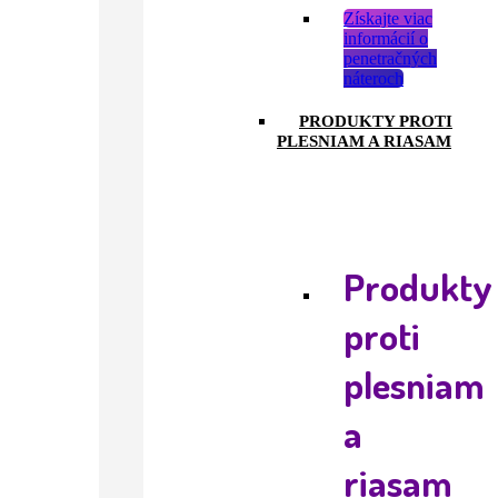
Získajte viac
informácií o
penetračných
náteroch
PRODUKTY PROTI
PLESNIAM A RIASAM
Produkty
proti
plesniam
a
riasam