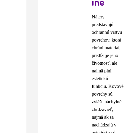
iné
Nátery
predstavujú
ochrannú vrstvu
povrchov, ktorá
chráni materiál,
predlžuje jeho
životnosť, ale
najmä plní
estetickú
funkciu. Kovové
povrchy sú
zvlášť náchylné
zhrdzavieť,
najmä ak sa
nachádzajú v
exteriéri a sú