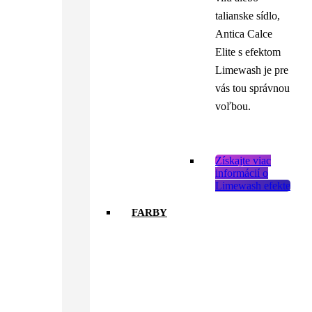
talianske sídlo,
Antica Calce
Elite s efektom
Limewash je pre
vás tou správnou
voľbou.
Získajte viac
informácií o
Limewash efekte
FARBY