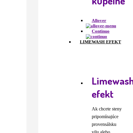
kúpeľne
Allover
Continuo
LIMEWASH EFEKT
Limewas
efekt
Ak chcete steny
pripomínajúce
provensálsku
vilu alebo