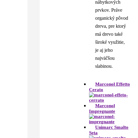
nábytkových
prvkov. Práve
organický pôvod
dreva, pre ktorý
má drevo také
široké využitie,
je aj jeho
najväčšou
slabinou.
Marconol Effetto
Cerato
Marconol
Impregnante
Unimarc Smalto
Seta