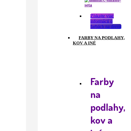
Získajte viac
informácií o
farbách na drevo
FARBY NA PODLAHY,
KOV A INÉ
Farby
na
podlahy,
kov a