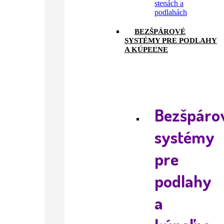
stenách a
podlahách
BEZŠPÁROVÉ
SYSTÉMY PRE PODLAHY
A KÚPEĽNE
Bezšpáro
systémy
pre
podlahy
a