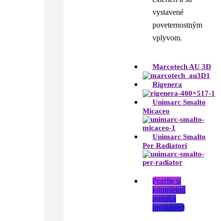
vystavené
poveternostným
vplyvom.
Marcotech AU 3D
Rigenera
Unimarc Smalto
Micaceo
Unimarc Smalto
Per Radiatori
Pozrite si
kompletnú
ponuku
produktov