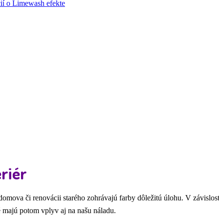
cií o Limewash efekte
riér
domova či renovácii starého zohrávajú farby dôležitú úlohu. V závislost
é majú potom vplyv aj na našu náladu.