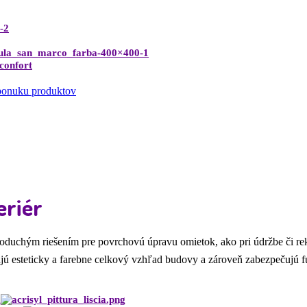
 ponuku produktov
eriér
oduchým riešením pre povrchovú úpravu omietok, ako pri údržbe či rekonš
jú esteticky a farebne celkový vzhľad budovy a zároveň zabezpečujú 
a