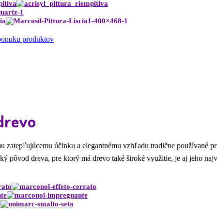
pitiva
ia
 ponuku produktov
drevo
u zatepľujúcemu účinku a elegantnému vzhľadu tradične používané pri
ký pôvod dreva, pre ktorý má drevo také široké využitie, je aj jeho naj
rato
te
a