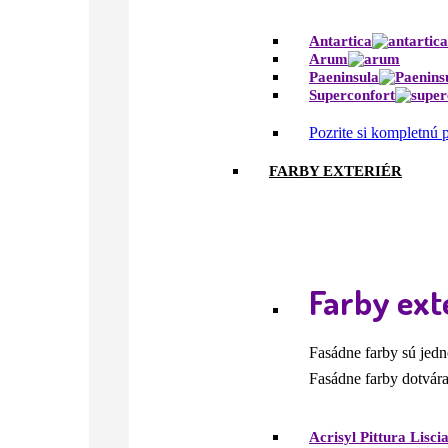
Antartica
Arum
Paeninsula
Superconfort
Pozrite si kompletnú
FARBY EXTERIÉR
Farby ext
Fasádne farby sú jedn
Fasádne farby dotvára
Acrisyl Pittura Lisci