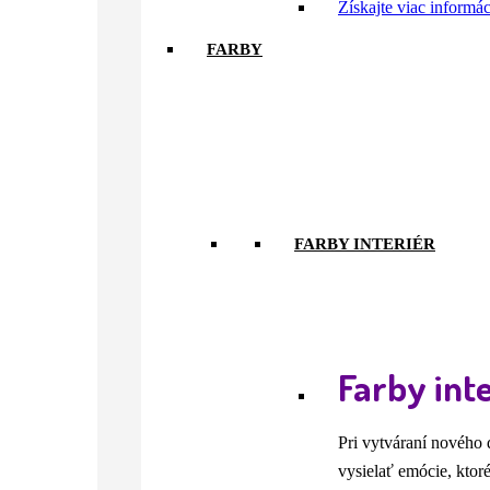
Získajte viac informá
FARBY
FARBY INTERIÉR
Farby inte
Pri vytváraní nového 
vysielať emócie, ktor