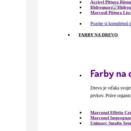
Acrisyl Pittura Riem
Hidroquarz
Marcosil Pittura Lisc
Pozrite si kompletnú
FARBY NA DREVO
Farby na 
Drevo je vďaka svojm
prvkov. Práve organic
Marconol Effetto Ce
Marconol Impregnan
Unimarc Smalto Set