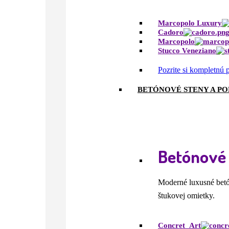
Marcopolo Luxury
Cadoro
Marcopolo
Stucco Veneziano
Pozrite si kompletnú
BETÓNOVÉ STENY A P
Betónové 
Moderné luxusné betón
štukovej omietky.
Concret_Art