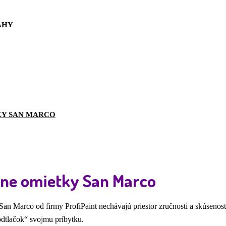
AHY
KY SAN MARCO
vne omietky San Marco
an Marco od firmy ProfiPaint nechávajú priestor zručnosti a skúsenosti 
odtlačok“ svojmu príbytku.