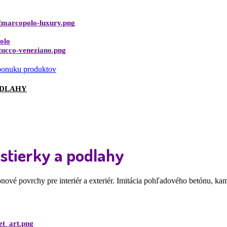
 ponuku produktov
ODLAHY
stierky a podlahy
ové povrchy pre interiér a exteriér. Imitácia pohľadového betónu, kame